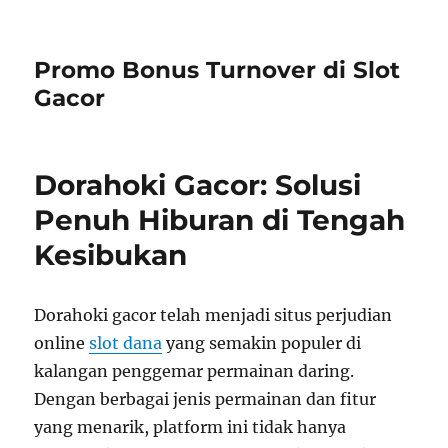
Promo Bonus Turnover di Slot
Gacor
Dorahoki Gacor: Solusi
Penuh Hiburan di Tengah
Kesibukan
Dorahoki gacor telah menjadi situs perjudian
online
slot dana
yang semakin populer di
kalangan penggemar permainan daring.
Dengan berbagai jenis permainan dan fitur
yang menarik, platform ini tidak hanya