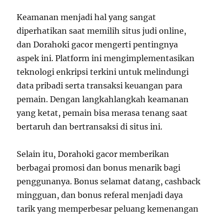
Keamanan menjadi hal yang sangat
diperhatikan saat memilih situs judi online,
dan Dorahoki gacor mengerti pentingnya
aspek ini. Platform ini mengimplementasikan
teknologi enkripsi terkini untuk melindungi
data pribadi serta transaksi keuangan para
pemain. Dengan langkahlangkah keamanan
yang ketat, pemain bisa merasa tenang saat
bertaruh dan bertransaksi di situs ini.
Selain itu, Dorahoki gacor memberikan
berbagai promosi dan bonus menarik bagi
penggunanya. Bonus selamat datang, cashback
mingguan, dan bonus referal menjadi daya
tarik yang memperbesar peluang kemenangan