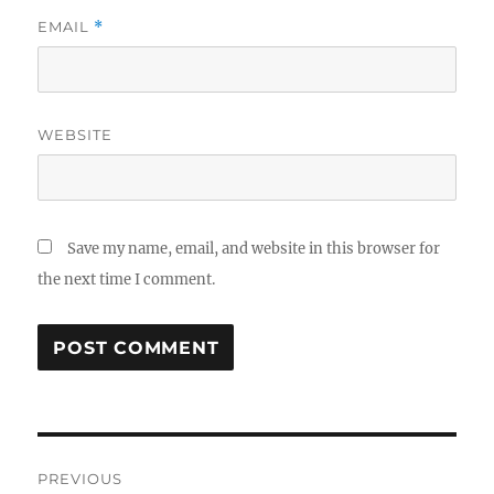
EMAIL
*
WEBSITE
Save my name, email, and website in this browser for
the next time I comment.
Post
PREVIOUS