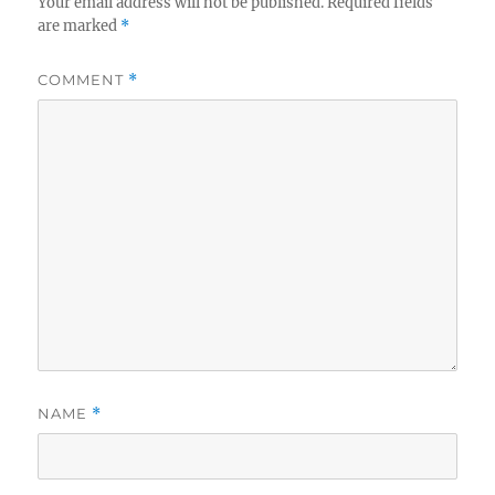
Your email address will not be published.
Required fields
are marked
*
COMMENT
*
NAME
*