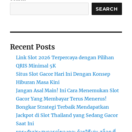
SEARCH
Recent Posts
Link Slot 2026 Terpercaya dengan Pilihan
QRIS Minimal 5K
Situs Slot Gacor Hari Ini Dengan Konsep
Hiburan Masa Kini
Jangan Asal Main! Ini Cara Menemukan Slot
Gacor Yang Membayar Terus Menerus!
Bongkar Strategi Terbaik Mendapatkan
Jackpot di Slot Thailand yang Sedang Gacor
Saat Ini
ยกระดับประสบการณ์ของคุณ ด้วยวิธีเล่น สล็อต ที่