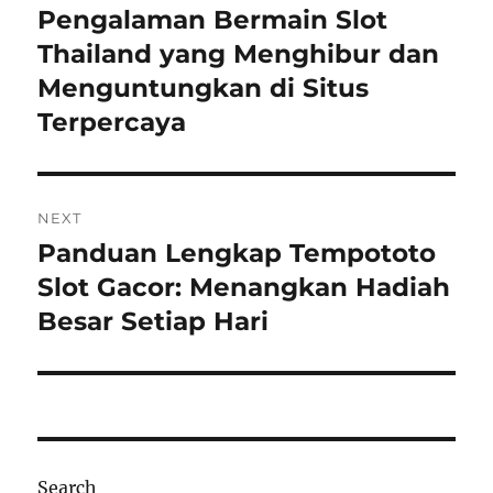
navigation
Pengalaman Bermain Slot
Previous
post:
Thailand yang Menghibur dan
Menguntungkan di Situs
Terpercaya
NEXT
Panduan Lengkap Tempototo
Next
post:
Slot Gacor: Menangkan Hadiah
Besar Setiap Hari
Search