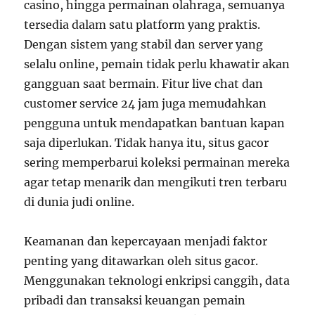
casino, hingga permainan olahraga, semuanya
tersedia dalam satu platform yang praktis.
Dengan sistem yang stabil dan server yang
selalu online, pemain tidak perlu khawatir akan
gangguan saat bermain. Fitur live chat dan
customer service 24 jam juga memudahkan
pengguna untuk mendapatkan bantuan kapan
saja diperlukan. Tidak hanya itu, situs gacor
sering memperbarui koleksi permainan mereka
agar tetap menarik dan mengikuti tren terbaru
di dunia judi online.
Keamanan dan kepercayaan menjadi faktor
penting yang ditawarkan oleh situs gacor.
Menggunakan teknologi enkripsi canggih, data
pribadi dan transaksi keuangan pemain