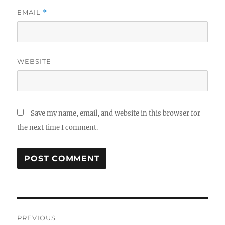
EMAIL
*
WEBSITE
Save my name, email, and website in this browser for
the next time I comment.
Post
PREVIOUS