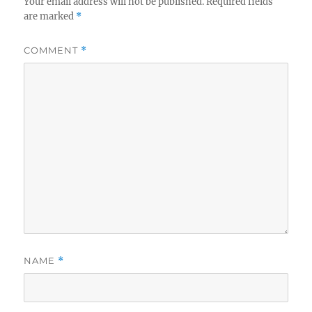
Your email address will not be published.
Required fields
are marked
*
COMMENT
*
NAME
*