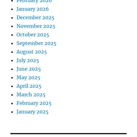
February 2026
January 2026
December 2025
November 2025
October 2025
September 2025
August 2025
July 2025
June 2025
May 2025
April 2025
March 2025
February 2025
January 2025