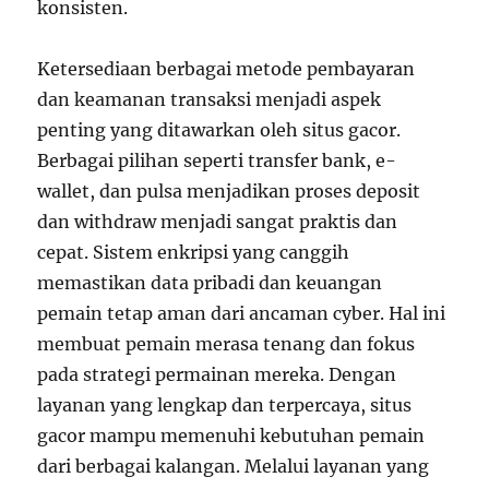
konsisten.
Ketersediaan berbagai metode pembayaran
dan keamanan transaksi menjadi aspek
penting yang ditawarkan oleh situs gacor.
Berbagai pilihan seperti transfer bank, e-
wallet, dan pulsa menjadikan proses deposit
dan withdraw menjadi sangat praktis dan
cepat. Sistem enkripsi yang canggih
memastikan data pribadi dan keuangan
pemain tetap aman dari ancaman cyber. Hal ini
membuat pemain merasa tenang dan fokus
pada strategi permainan mereka. Dengan
layanan yang lengkap dan terpercaya, situs
gacor mampu memenuhi kebutuhan pemain
dari berbagai kalangan. Melalui layanan yang