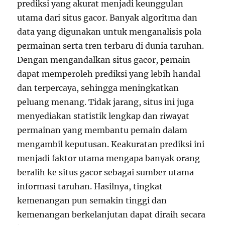
prediksi yang akurat menjadi keunggulan
utama dari situs gacor. Banyak algoritma dan
data yang digunakan untuk menganalisis pola
permainan serta tren terbaru di dunia taruhan.
Dengan mengandalkan situs gacor, pemain
dapat memperoleh prediksi yang lebih handal
dan terpercaya, sehingga meningkatkan
peluang menang. Tidak jarang, situs ini juga
menyediakan statistik lengkap dan riwayat
permainan yang membantu pemain dalam
mengambil keputusan. Keakuratan prediksi ini
menjadi faktor utama mengapa banyak orang
beralih ke situs gacor sebagai sumber utama
informasi taruhan. Hasilnya, tingkat
kemenangan pun semakin tinggi dan
kemenangan berkelanjutan dapat diraih secara