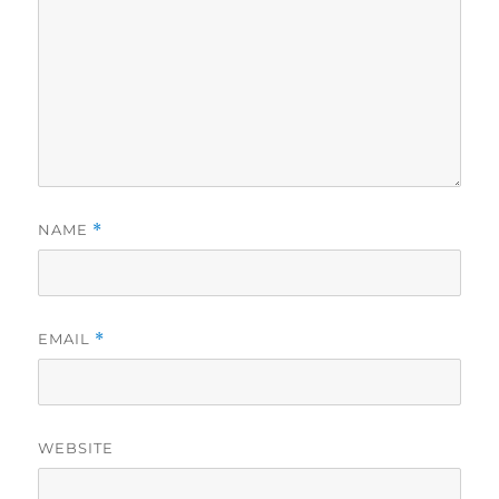
NAME
*
EMAIL
*
WEBSITE