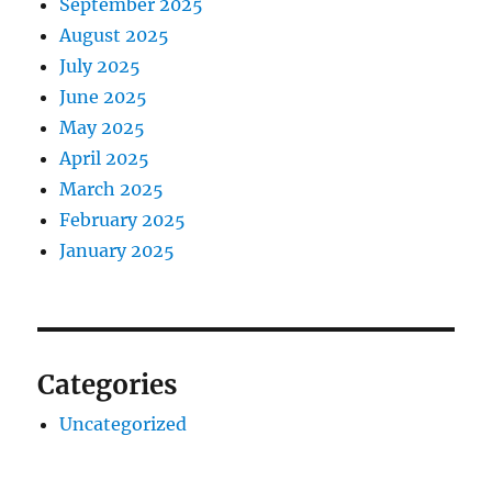
September 2025
August 2025
July 2025
June 2025
May 2025
April 2025
March 2025
February 2025
January 2025
Categories
Uncategorized