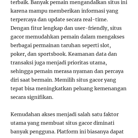
terbaik. Banyak pemain mengandalkan situs ini
karena mampu memberikan informasi yang
terpercaya dan update secara real-time.
Dengan fitur lengkap dan user-friendly, situs
gacor memudahkan pemain dalam mengakses
berbagai permainan taruhan seperti slot,
poker, dan sportsbook. Keamanan data dan
transaksi juga menjadi prioritas utama,
sehingga pemain merasa nyaman dan percaya
diri saat bermain. Memilih situs gacor yang
tepat bisa meningkatkan peluang kemenangan
secara signifikan.
Kemudahan akses menjadi salah satu faktor
utama yang membuat situs gacor diminati
banyak pengguna. Platform ini biasanya dapat