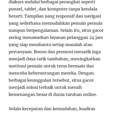
diakses melalui berbagai perangkat seperti
ponsel, tablet, dan komputer tanpa kendala
berarti. Tampilan yang responsif dan navigasi
yang sederhana memudahkan pemain pemula
maupun berpengalaman. Selain itu, situs gacor
sering menawarkan layanan pelanggan 24 jam
yang siap membantu setiap masalah atau
pertanyaan. Bonus dan promosi menarik juga
menjadi daya tarik tambahan, meningkatkan
motivasi pemain untuk terus bermain dan
mencoba keberuntungan mereka. Dengan
berbagai keunggulan tersebut, situs gacor
menjadi solusi terbaik untuk meraih
kemenangan besar di dunia taruhan online.
Selain kecepatan dan kemudahan, kualitas