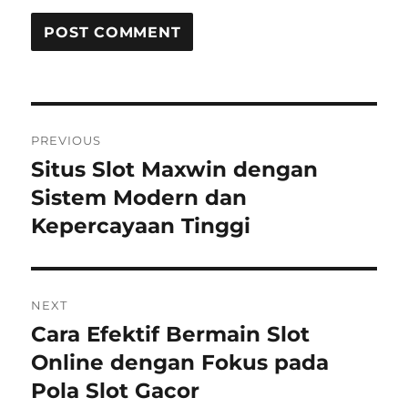
Post
PREVIOUS
navigation
Situs Slot Maxwin dengan
Previous
post:
Sistem Modern dan
Kepercayaan Tinggi
NEXT
Cara Efektif Bermain Slot
Next
post:
Online dengan Fokus pada
Pola Slot Gacor