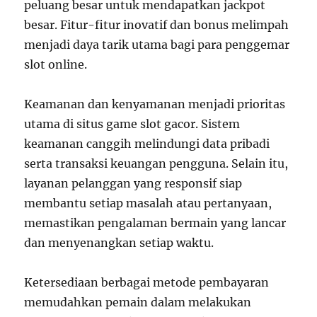
peluang besar untuk mendapatkan jackpot
besar. Fitur-fitur inovatif dan bonus melimpah
menjadi daya tarik utama bagi para penggemar
slot online.
Keamanan dan kenyamanan menjadi prioritas
utama di situs game slot gacor. Sistem
keamanan canggih melindungi data pribadi
serta transaksi keuangan pengguna. Selain itu,
layanan pelanggan yang responsif siap
membantu setiap masalah atau pertanyaan,
memastikan pengalaman bermain yang lancar
dan menyenangkan setiap waktu.
Ketersediaan berbagai metode pembayaran
memudahkan pemain dalam melakukan