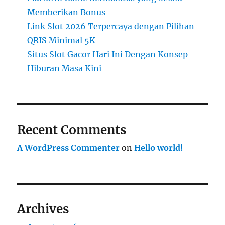
Memberikan Bonus
Link Slot 2026 Terpercaya dengan Pilihan
QRIS Minimal 5K
Situs Slot Gacor Hari Ini Dengan Konsep
Hiburan Masa Kini
Recent Comments
A WordPress Commenter
on
Hello world!
Archives