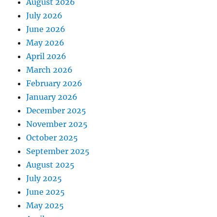
August 2026
July 2026
June 2026
May 2026
April 2026
March 2026
February 2026
January 2026
December 2025
November 2025
October 2025
September 2025
August 2025
July 2025
June 2025
May 2025