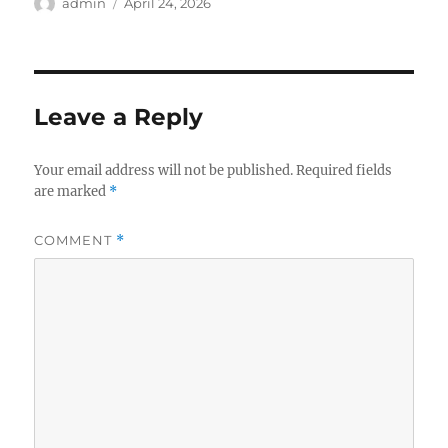
Author
Posted
admin
April 24, 2026
on
Leave a Reply
Your email address will not be published.
Required fields
are marked
*
COMMENT
*