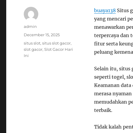
buaya138
Situs g
yang mencari pe
Author
admin
menawarkan per
Posted
December 15, 2025
terpercaya dan
on
Tags
situs slot
,
situs slot gacor
,
fitur serta keu
slot gacor
,
Slot Gacor Hari
peluang kemena
Ini
Selain itu, situ
seperti togel, s
Keamanan data d
merasa nyaman 
memudahkan pem
terbaik.
Tidak kalah pen