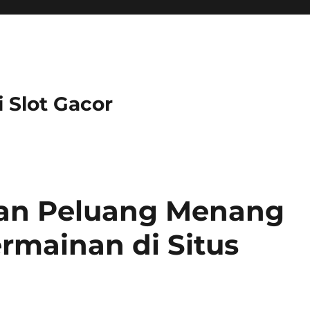
 Slot Gacor
an Peluang Menang
ermainan di Situs