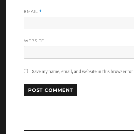
EMAIL
*
WEBSITE
Save my name, email, and website in this browser for