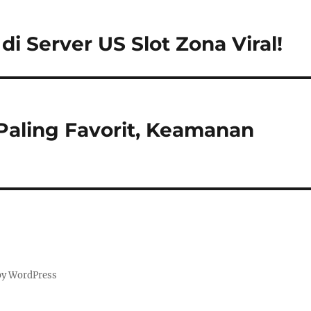
 Server US Slot Zona Viral!
Paling Favorit, Keamanan
by WordPress