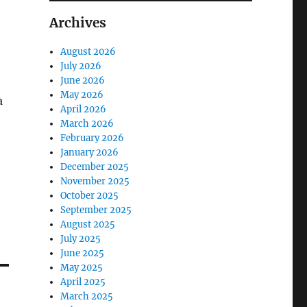
Archives
August 2026
July 2026
June 2026
May 2026
a
April 2026
March 2026
February 2026
January 2026
December 2025
November 2025
October 2025
September 2025
August 2025
July 2025
June 2025
May 2025
April 2025
March 2025