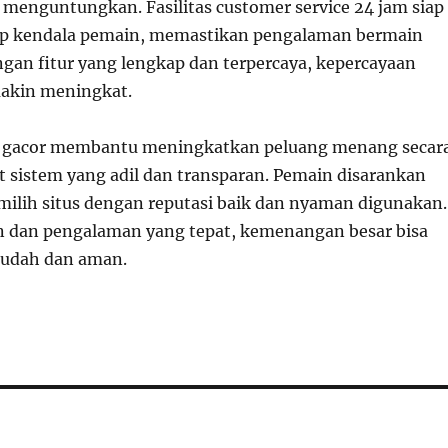
menguntungkan. Fasilitas customer service 24 jam siap
p kendala pemain, memastikan pengalaman bermain
ngan fitur yang lengkap dan terpercaya, kepercayaan
akin meningkat.
us gacor membantu meningkatkan peluang menang secar
t sistem yang adil dan transparan. Pemain disarankan
milih situs dengan reputasi baik dan nyaman digunakan.
 dan pengalaman yang tepat, kemenangan besar bisa
mudah dan aman.