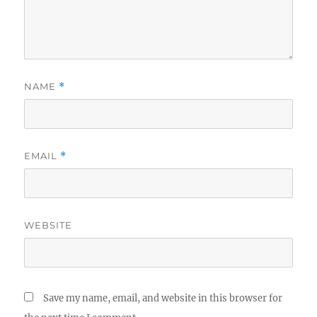
NAME
*
EMAIL
*
WEBSITE
Save my name, email, and website in this browser for