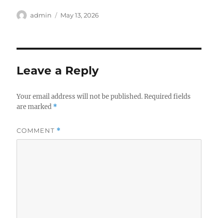
Author
Posted
admin
May 13, 2026
on
Leave a Reply
Your email address will not be published.
Required fields
are marked
*
COMMENT
*