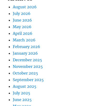
August 2026
July 2026
June 2026
May 2026
April 2026
March 2026
February 2026
January 2026
December 2025
November 2025
October 2025
September 2025
August 2025
July 2025
June 2025