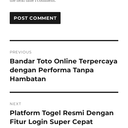
the next time I comment.
Post
PREVIOUS
navigation
Bandar Toto Online Terpercaya
Previous
post:
dengan Performa Tanpa
Hambatan
NEXT
Platform Togel Resmi Dengan
Next
post:
Fitur Login Super Cepat