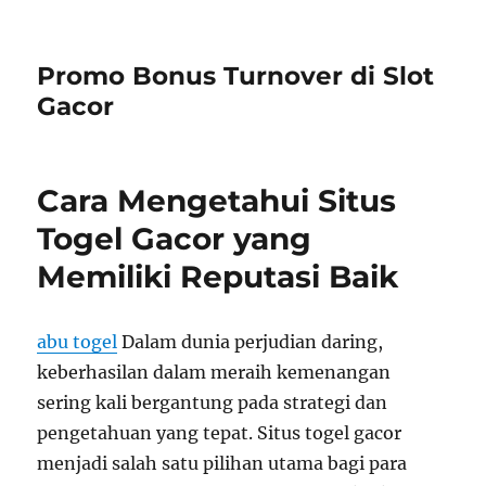
Promo Bonus Turnover di Slot
Gacor
Cara Mengetahui Situs
Togel Gacor yang
Memiliki Reputasi Baik
abu togel
Dalam dunia perjudian daring,
keberhasilan dalam meraih kemenangan
sering kali bergantung pada strategi dan
pengetahuan yang tepat. Situs togel gacor
menjadi salah satu pilihan utama bagi para