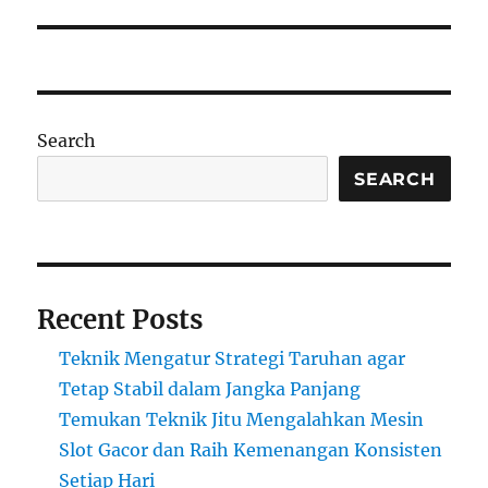
Search
SEARCH
Recent Posts
Teknik Mengatur Strategi Taruhan agar
Tetap Stabil dalam Jangka Panjang
Temukan Teknik Jitu Mengalahkan Mesin
Slot Gacor dan Raih Kemenangan Konsisten
Setiap Hari