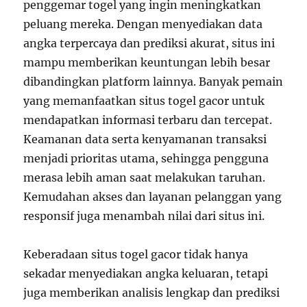
penggemar togel yang ingin meningkatkan
peluang mereka. Dengan menyediakan data
angka terpercaya dan prediksi akurat, situs ini
mampu memberikan keuntungan lebih besar
dibandingkan platform lainnya. Banyak pemain
yang memanfaatkan situs togel gacor untuk
mendapatkan informasi terbaru dan tercepat.
Keamanan data serta kenyamanan transaksi
menjadi prioritas utama, sehingga pengguna
merasa lebih aman saat melakukan taruhan.
Kemudahan akses dan layanan pelanggan yang
responsif juga menambah nilai dari situs ini.
Keberadaan situs togel gacor tidak hanya
sekadar menyediakan angka keluaran, tetapi
juga memberikan analisis lengkap dan prediksi