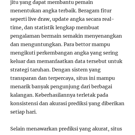
jitu yang dapat membantu pemain
menentukan angka terbaik. Beragam fitur
seperti live draw, update angka secara real-
time, dan statistik lengkap membuat
pengalaman bermain semakin menyenangkan
dan menguntungkan. Para bettor mampu
mengikuti perkembangan angka yang sering
keluar dan memanfaatkan data tersebut untuk
strategi taruhan. Dengan sistem yang
transparan dan terpercaya, situs ini mampu
menarik banyak pengunjung dari berbagai
kalangan. Keberhasilannya terletak pada
konsistensi dan akurasi prediksi yang diberikan
setiap hari.
Selain menawarkan prediksi yang akurat, situs