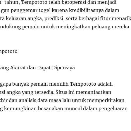
-tahun, Tempototo telah beroperasi dan menjadi
angan penggemar togel karena kredibilitasnya dalam
 keluaran angka, prediksi, serta berbagai fitur menari
endukung pemain untuk meningkatkan peluang mereka
mpototo
yang Akurat dan Dapat Dipercaya
ngapa banyak pemain memilih Tempototo adalah
ksi angka yang tersedia. Situs ini memanfaatkan
hir dan analisis data masa lalu untuk memperkirakan
g kemungkinan besar akan muncul dalam pengeluaran