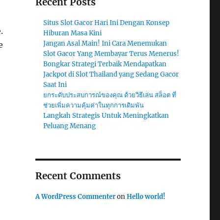
Recent Posts
Situs Slot Gacor Hari Ini Dengan Konsep
.
Hiburan Masa Kini
Jangan Asal Main! Ini Cara Menemukan
e
Slot Gacor Yang Membayar Terus Menerus!
Bongkar Strategi Terbaik Mendapatkan
Jackpot di Slot Thailand yang Sedang Gacor
Saat Ini
ยกระดับประสบการณ์ของคุณ ด้วยวิธีเล่น สล็อต ที่
ช่วยเพิ่มความคุ้มค่าในทุกการเดิมพัน
Langkah Strategis Untuk Meningkatkan
Peluang Menang
Recent Comments
A WordPress Commenter
on
Hello world!