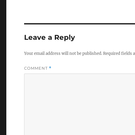
Leave a Reply
Your email address will not be published.
Required fields
COMMENT
*