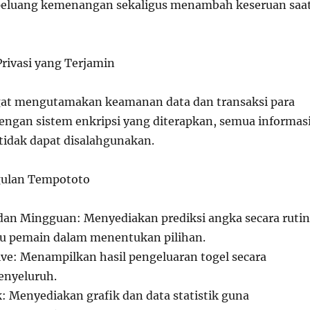
eluang kemenangan sekaligus menambah keseruan saa
ivasi yang Terjamin
at mengutamakan keamanan data dan transaksi para
ngan sistem enkripsi yang diterapkan, semua informas
tidak dapat disalahgunakan.
gulan Tempototo
 dan Mingguan: Menyediakan prediksi angka secara rutin
 pemain dalam menentukan pilihan.
ive: Menampilkan hasil pengeluaran togel secara
enyeluruh.
ik: Menyediakan grafik dan data statistik guna