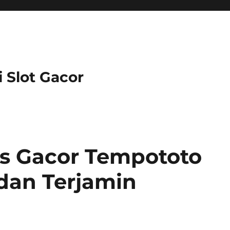
 Slot Gacor
us Gacor Tempototo
dan Terjamin