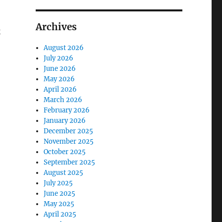
Archives
k
August 2026
July 2026
June 2026
May 2026
April 2026
March 2026
February 2026
January 2026
December 2025
November 2025
October 2025
September 2025
August 2025
July 2025
June 2025
May 2025
April 2025