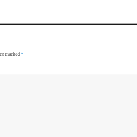
 are marked
*