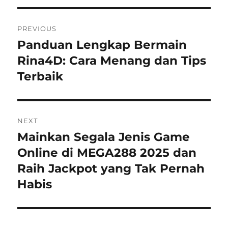
Post
PREVIOUS
navigation
Panduan Lengkap Bermain
Previous
post:
Rina4D: Cara Menang dan Tips
Terbaik
NEXT
Mainkan Segala Jenis Game
Next
post:
Online di MEGA288 2025 dan
Raih Jackpot yang Tak Pernah
Habis