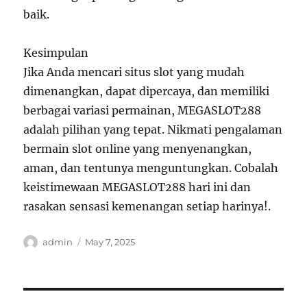
baik.
Kesimpulan
Jika Anda mencari situs slot yang mudah
dimenangkan, dapat dipercaya, dan memiliki
berbagai variasi permainan, MEGASLOT288
adalah pilihan yang tepat. Nikmati pengalaman
bermain slot online yang menyenangkan,
aman, dan tentunya menguntungkan. Cobalah
keistimewaan MEGASLOT288 hari ini dan
rasakan sensasi kemenangan setiap harinya!.
Author
Posted
admin
May 7, 2025
on