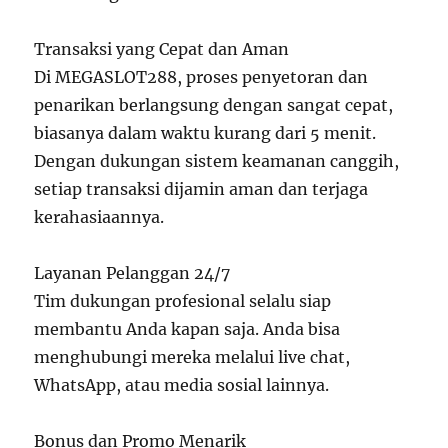
Transaksi yang Cepat dan Aman
Di MEGASLOT288, proses penyetoran dan
penarikan berlangsung dengan sangat cepat,
biasanya dalam waktu kurang dari 5 menit.
Dengan dukungan sistem keamanan canggih,
setiap transaksi dijamin aman dan terjaga
kerahasiaannya.
Layanan Pelanggan 24/7
Tim dukungan profesional selalu siap
membantu Anda kapan saja. Anda bisa
menghubungi mereka melalui live chat,
WhatsApp, atau media sosial lainnya.
Bonus dan Promo Menarik