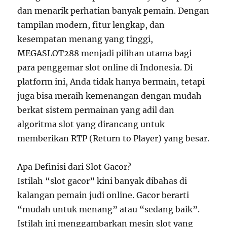
dan menarik perhatian banyak pemain. Dengan
tampilan modern, fitur lengkap, dan
kesempatan menang yang tinggi,
MEGASLOT288 menjadi pilihan utama bagi
para penggemar slot online di Indonesia. Di
platform ini, Anda tidak hanya bermain, tetapi
juga bisa meraih kemenangan dengan mudah
berkat sistem permainan yang adil dan
algoritma slot yang dirancang untuk
memberikan RTP (Return to Player) yang besar.
Apa Definisi dari Slot Gacor?
Istilah “slot gacor” kini banyak dibahas di
kalangan pemain judi online. Gacor berarti
“mudah untuk menang” atau “sedang baik”.
Istilah ini menggambarkan mesin slot yang