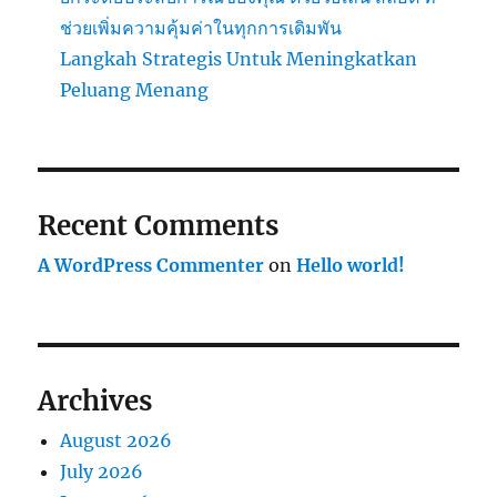
ช่วยเพิ่มความคุ้มค่าในทุกการเดิมพัน
Langkah Strategis Untuk Meningkatkan
Peluang Menang
Recent Comments
A WordPress Commenter
on
Hello world!
Archives
August 2026
July 2026