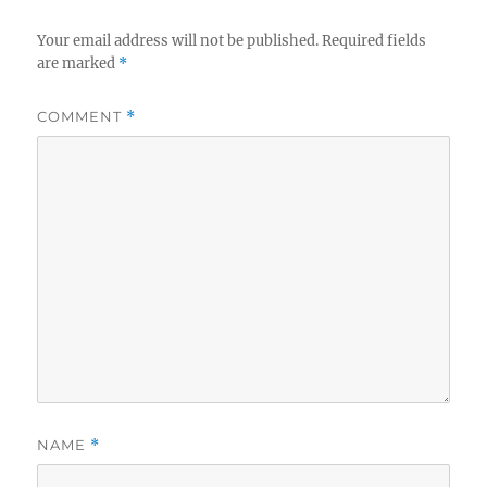
Your email address will not be published.
Required fields
are marked
*
COMMENT
*
NAME
*