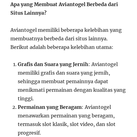
Apa yang Membuat Aviantogel Berbeda dari
Situs Lainnya?
Aviantogel memiliki beberapa kelebihan yang
membuatnya berbeda dari situs lainnya.
Berikut adalah beberapa kelebihan utama:
Grafis dan Suara yang Jernih
: Aviantogel
memiliki grafis dan suara yang jernih,
sehingga membuat pemainnya dapat
menikmati permainan dengan kualitas yang
tinggi.
Permainan yang Beragam
: Aviantogel
menawarkan permainan yang beragam,
termasuk slot klasik, slot video, dan slot
progresif.