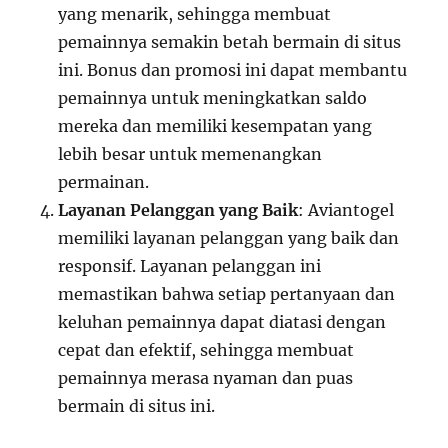
yang menarik, sehingga membuat
pemainnya semakin betah bermain di situs
ini. Bonus dan promosi ini dapat membantu
pemainnya untuk meningkatkan saldo
mereka dan memiliki kesempatan yang
lebih besar untuk memenangkan
permainan.
Layanan Pelanggan yang Baik
: Aviantogel
memiliki layanan pelanggan yang baik dan
responsif. Layanan pelanggan ini
memastikan bahwa setiap pertanyaan dan
keluhan pemainnya dapat diatasi dengan
cepat dan efektif, sehingga membuat
pemainnya merasa nyaman dan puas
bermain di situs ini.