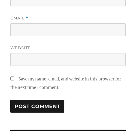
EMAIL
*
WEBSITE
Save my name, email, and website in this browser for
the next time I comment.