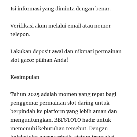
Isi informasi yang diminta dengan benar.
Verifikasi akun melalui email atau nomor
telepon.
Lakukan deposit awal dan nikmati permainan
slot gacor pilihan Anda!
Kesimpulan
Tahun 2025 adalah momen yang tepat bagi
penggemar permainan slot daring untuk
berpindah ke platform yang lebih aman dan
menguntungkan. BBFSTOTO hadir untuk
memenuhi kebutuhan tersebut. Dengan