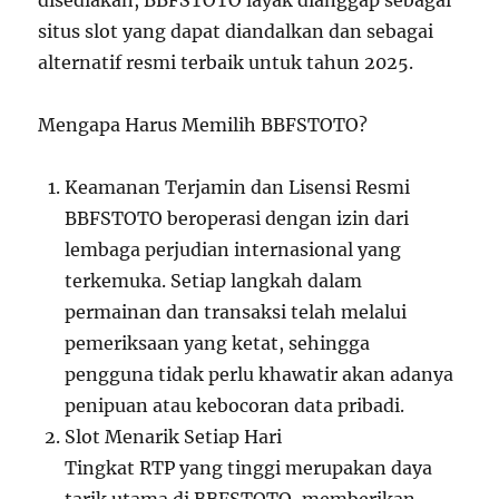
disediakan, BBFSTOTO layak dianggap sebagai
situs slot yang dapat diandalkan dan sebagai
alternatif resmi terbaik untuk tahun 2025.
Mengapa Harus Memilih BBFSTOTO?
Keamanan Terjamin dan Lisensi Resmi
BBFSTOTO beroperasi dengan izin dari
lembaga perjudian internasional yang
terkemuka. Setiap langkah dalam
permainan dan transaksi telah melalui
pemeriksaan yang ketat, sehingga
pengguna tidak perlu khawatir akan adanya
penipuan atau kebocoran data pribadi.
Slot Menarik Setiap Hari
Tingkat RTP yang tinggi merupakan daya