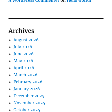
A WordPress Commenter
on
Hello world!
Archives
August 2026
July 2026
June 2026
May 2026
April 2026
March 2026
February 2026
January 2026
December 2025
November 2025
October 2025