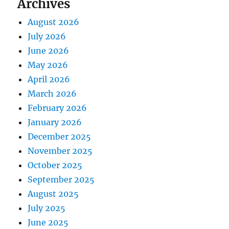
Archives
August 2026
July 2026
June 2026
May 2026
April 2026
March 2026
February 2026
January 2026
December 2025
November 2025
October 2025
September 2025
August 2025
July 2025
June 2025