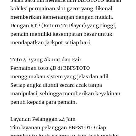
Salah satu hal menarik dari BBFSTOTO adalah
koleksi permainan slot gacor yang dikenal
memberikan kemenangan dengan mudah.
Dengan RTP (Return To Player) yang tinggi,
pemain memiliki kesempatan besar untuk
mendapatkan jackpot setiap hari.
Toto 4D yang Akurat dan Fair
Permainan toto 4D di BBFSTOTO
menggunakan sistem yang jelas dan adil.
Setiap angka diundi secara acak tanpa
manipulasi, sehingga memberikan keyakinan
penuh kepada para pemain.
Layanan Pelanggan 24 Jam
Tim layanan pelanggan BBFSTOTO siap