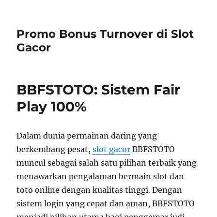
Promo Bonus Turnover di Slot
Gacor
BBFSTOTO: Sistem Fair
Play 100%
Dalam dunia permainan daring yang
berkembang pesat,
slot gacor
BBFSTOTO
muncul sebagai salah satu pilihan terbaik yang
menawarkan pengalaman bermain slot dan
toto online dengan kualitas tinggi. Dengan
sistem login yang cepat dan aman, BBFSTOTO