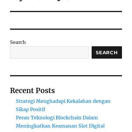
Search
SEARCH
Recent Posts
Strategi Menghadapi Kekalahan dengan
Sikap Positif
Peran Teknologi Blockchain Dalam
Meningkatkan Keamanan Slot Digital