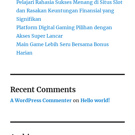
Pelajari Rahasia Sukses Menang di Situs Slot
dan Rasakan Keuntungan Finansial yang
Signifikan
Platform Digital Gaming Pilihan dengan
Akses Super Lancar
Main Game Lebih Seru Bersama Bonus
Harian
Recent Comments
A WordPress Commenter
on
Hello world!