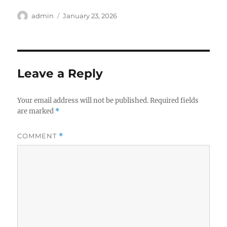
Author
Posted
admin
January 23, 2026
on
Leave a Reply
Your email address will not be published.
Required fields
are marked
*
COMMENT
*