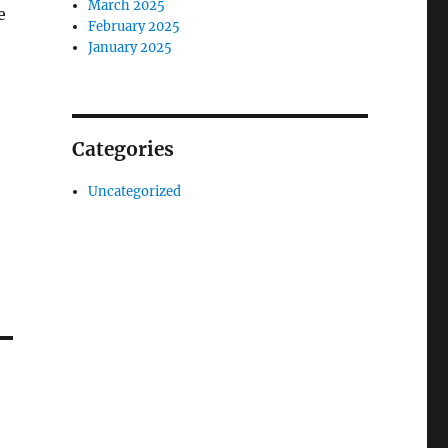
March 2025
e
February 2025
January 2025
Categories
Uncategorized