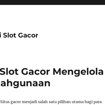
 Slot Gacor
Slot Gacor Mengelola
alahgunaan
Situs gacor menjadi salah satu pilihan utama bagi para