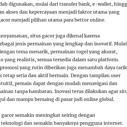
ah digunakan, mulai dari transfer bank, e-wallet, hing
n akses dan kepercayaan menjadi faktor utama yang
acor menjadi pilihan utama para bettor online.
 kenyamanan, situs gacor juga dikenal karena
bagai jenis permainan yang lengkap dan inovatif. Mulai
e dengan tema menarik, permainan togel yang akurat,
no yang realistis, semua tersedia dalam satu platform.
 promosi yang rutin diberikan juga menambah daya tarik
k tetap setia dan aktif bermain. Dengan tampilan user
intuitif, pemain dapat dengan mudah menavigasi dan
inan tanpa hambatan. Inovasi terus dilakukan agar sit
ul dan mampu bersaing di pasar judi online global.
us gacor semakin meningkat seiring dengan
teknologi dan semakin banyaknya pengguna internet.