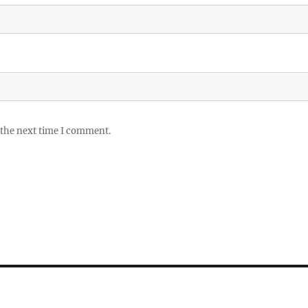
 the next time I comment.