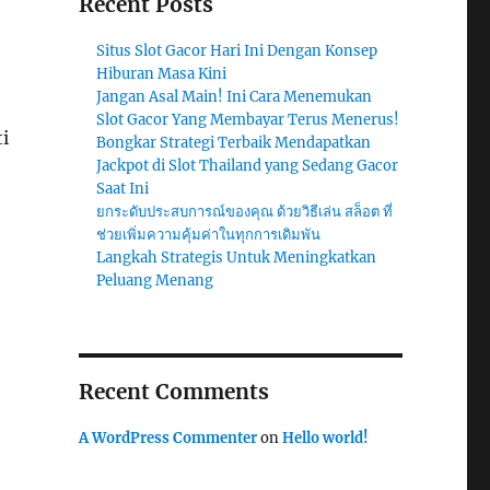
Recent Posts
Situs Slot Gacor Hari Ini Dengan Konsep
Hiburan Masa Kini
Jangan Asal Main! Ini Cara Menemukan
Slot Gacor Yang Membayar Terus Menerus!
i
Bongkar Strategi Terbaik Mendapatkan
Jackpot di Slot Thailand yang Sedang Gacor
Saat Ini
ยกระดับประสบการณ์ของคุณ ด้วยวิธีเล่น สล็อต ที่
ช่วยเพิ่มความคุ้มค่าในทุกการเดิมพัน
Langkah Strategis Untuk Meningkatkan
Peluang Menang
Recent Comments
A WordPress Commenter
on
Hello world!