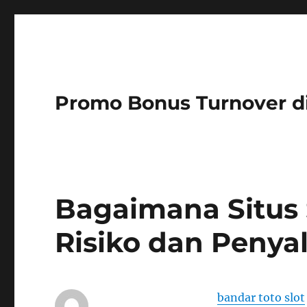
Promo Bonus Turnover di
Bagaimana Situs 
Risiko dan Peny
bandar toto slot