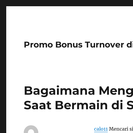
Promo Bonus Turnover di
Bagaimana Mengu
Saat Bermain di S
calo11
Mencari s