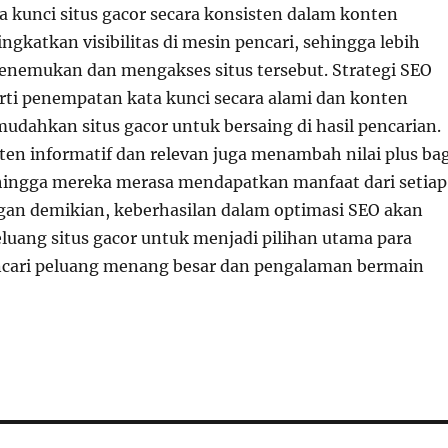
 kunci situs gacor secara konsisten dalam konten
katkan visibilitas di mesin pencari, sehingga lebih
nemukan dan mengakses situs tersebut. Strategi SEO
erti penempatan kata kunci secara alami dan konten
udahkan situs gacor untuk bersaing di hasil pencarian.
en informatif dan relevan juga menambah nilai plus bag
hingga mereka merasa mendapatkan manfaat dari setiap
an demikian, keberhasilan dalam optimasi SEO akan
uang situs gacor untuk menjadi pilihan utama para
ncari peluang menang besar dan pengalaman bermain