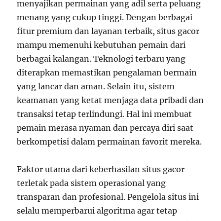
menyajikan permainan yang adil serta peluang
menang yang cukup tinggi. Dengan berbagai
fitur premium dan layanan terbaik, situs gacor
mampu memenuhi kebutuhan pemain dari
berbagai kalangan. Teknologi terbaru yang
diterapkan memastikan pengalaman bermain
yang lancar dan aman. Selain itu, sistem
keamanan yang ketat menjaga data pribadi dan
transaksi tetap terlindungi. Hal ini membuat
pemain merasa nyaman dan percaya diri saat
berkompetisi dalam permainan favorit mereka.
Faktor utama dari keberhasilan situs gacor
terletak pada sistem operasional yang
transparan dan profesional. Pengelola situs ini
selalu memperbarui algoritma agar tetap