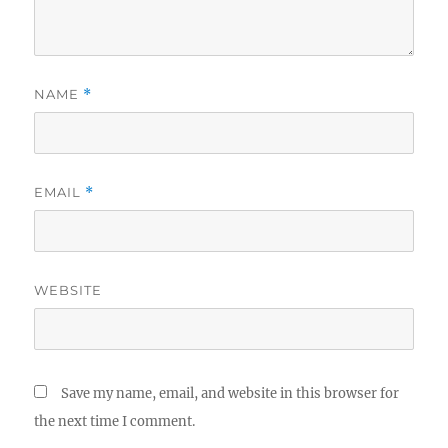
NAME
*
EMAIL
*
WEBSITE
Save my name, email, and website in this browser for
the next time I comment.