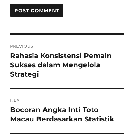
Post
PREVIOUS
navigation
Rahasia Konsistensi Pemain
Previous
post:
Sukses dalam Mengelola
Strategi
NEXT
Bocoran Angka Inti Toto
Next
post:
Macau Berdasarkan Statistik