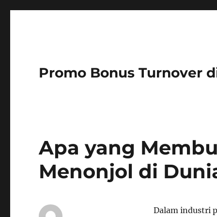
Promo Bonus Turnover di
Apa yang Memb
Menonjol di Dunia
Dalam industri 