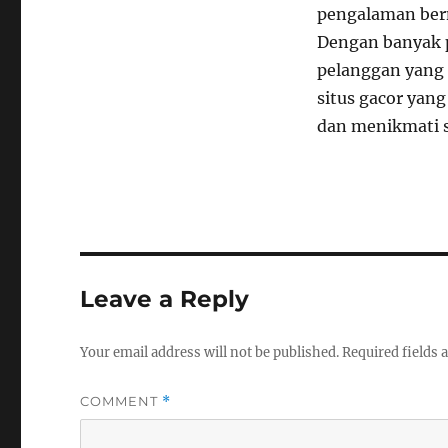
pengalaman berm
Dengan banyak p
pelanggan yang 
situs gacor yang
dan menikmati s
Leave a Reply
Your email address will not be published.
Required fields
COMMENT
*