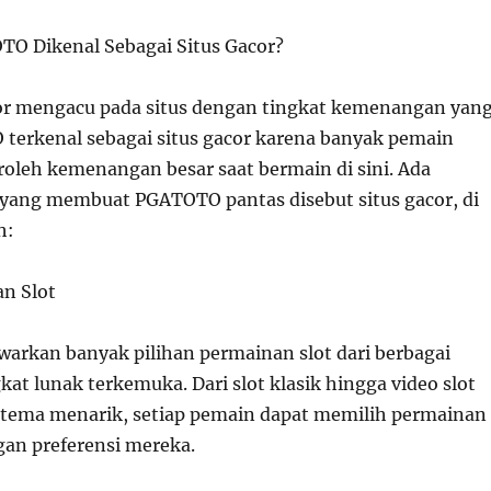
O Dikenal Sebagai Situs Gacor?
acor mengacu pada situs dengan tingkat kemenangan yan
 terkenal sebagai situs gacor karena banyak pemain
oleh kemenangan besar saat bermain di sini. Ada
 yang membuat PGATOTO pantas disebut situs gacor, di
h:
n Slot
rkan banyak pilihan permainan slot dari berbagai
at lunak terkemuka. Dari slot klasik hingga video slot
tema menarik, setiap pemain dapat memilih permainan
gan preferensi mereka.