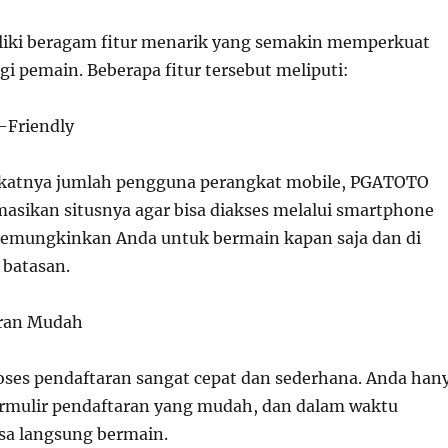
ki beragam fitur menarik yang semakin memperkuat
gi pemain. Beberapa fitur tersebut meliputi:
-Friendly
atnya jumlah pengguna perangkat mobile, PGATOTO
asikan situsnya agar bisa diakses melalui smartphone
 memungkinkan Anda untuk bermain kapan saja dan di
 batasan.
aran Mudah
ses pendaftaran sangat cepat dan sederhana. Anda han
ormulir pendaftaran yang mudah, dan dalam waktu
isa langsung bermain.