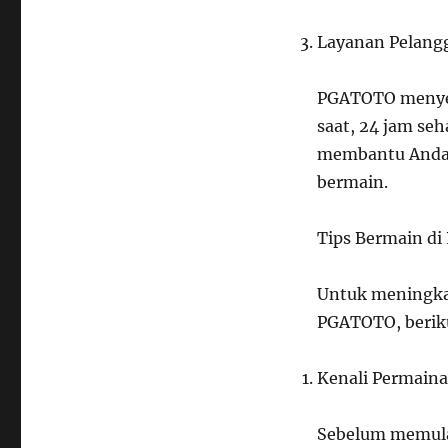
Layanan Pelangg
PGATOTO menyed
saat, 24 jam se
membantu Anda 
bermain.
Tips Bermain d
Untuk meningka
PGATOTO, beriku
Kenali Permain
Sebelum memula