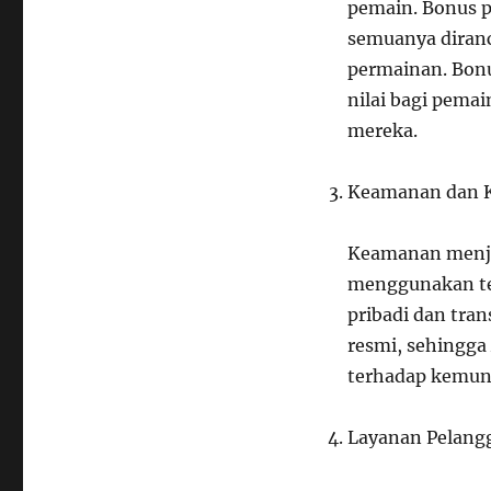
pemain. Bonus p
semuanya diran
permainan. Bonu
nilai bagi pem
mereka.
Keamanan dan 
Keamanan menjad
menggunakan tek
pribadi dan trans
resmi, sehingga
terhadap kemun
Layanan Pelang