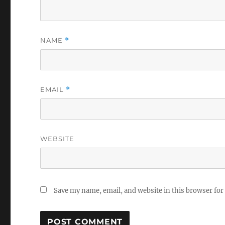
NAME
*
EMAIL
*
WEBSITE
Save my name, email, and website in this browser for