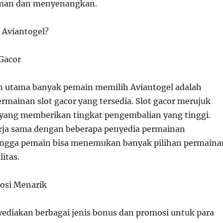
man dan menyenangkan.
 Aviantogel?
Gacor
an utama banyak pemain memilih Aviantogel adalah
ermainan slot gacor yang tersedia. Slot gacor merujuk
 yang memberikan tingkat pengembalian yang tinggi.
rja sama dengan beberapa penyedia permainan
ingga pemain bisa menemukan banyak pilihan permaina
litas.
osi Menarik
ediakan berbagai jenis bonus dan promosi untuk para