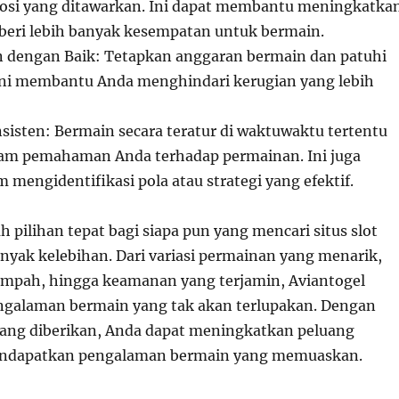
osi yang ditawarkan. Ini dapat membantu meningkatka
eri lebih banyak kesempatan untuk bermain.
 dengan Baik: Tetapkan anggaran bermain dan patuhi
 Ini membantu Anda menghindari kerugian yang lebih
sisten: Bermain secara teratur di waktuwaktu tertentu
am pemahaman Anda terhadap permainan. Ini juga
mengidentifikasi pola atau strategi yang efektif.
h pilihan tepat bagi siapa pun yang mencari situs slot
nyak kelebihan. Dari variasi permainan yang menarik,
mpah, hingga keamanan yang terjamin, Aviantogel
galaman bermain yang tak akan terlupakan. Dengan
yang diberikan, Anda dapat meningkatkan peluang
ndapatkan pengalaman bermain yang memuaskan.