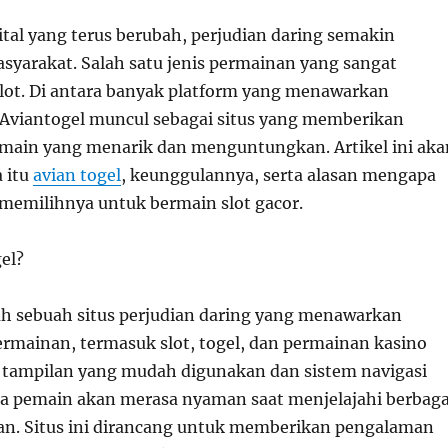
ital yang terus berubah, perjudian daring semakin
asyarakat. Salah satu jenis permainan yang sangat
slot. Di antara banyak platform yang menawarkan
 Aviantogel muncul sebagai situs yang memberikan
main yang menarik dan menguntungkan. Artikel ini aka
 itu
avian togel
, keunggulannya, serta alasan mengapa
memilihnya untuk bermain slot gacor.
el?
ah sebuah situs perjudian daring yang menawarkan
permainan, termasuk slot, togel, dan permainan kasino
 tampilan yang mudah digunakan dan sistem navigasi
ra pemain akan merasa nyaman saat menjelajahi berbaga
an. Situs ini dirancang untuk memberikan pengalaman