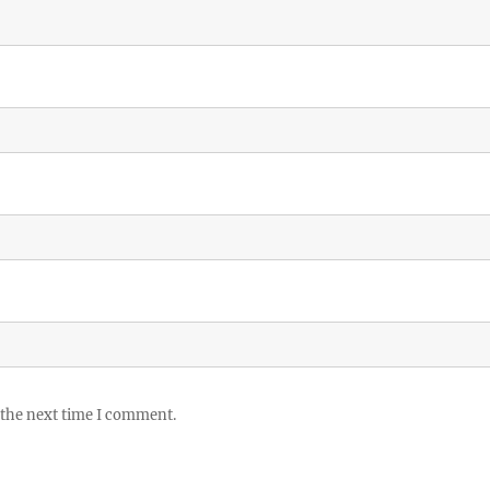
 the next time I comment.