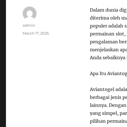
Dalam dunia dig
diterima oleh m
Author
admin
populer adalah 
Posted
March 17, 2025
permainan slot,
on
pengalaman ber
menjelaskan apa
Anda sebaiknya 
Apa Itu Aviantog
Aviantogel adal
berbagai jenis 
lainnya. Dengan
yang simpel, pa
pilihan permain