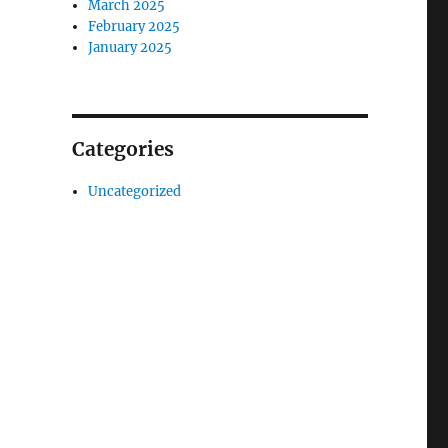
March 2025
February 2025
January 2025
Categories
Uncategorized