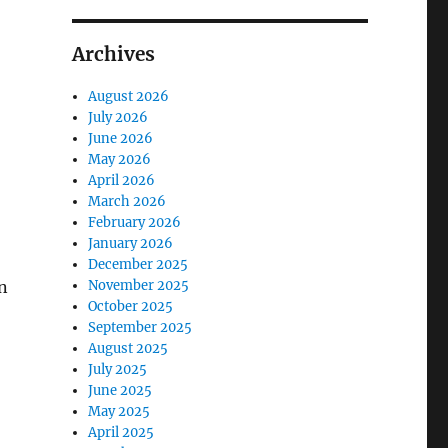
Archives
August 2026
July 2026
June 2026
May 2026
April 2026
March 2026
February 2026
January 2026
December 2025
n
November 2025
October 2025
September 2025
August 2025
July 2025
June 2025
May 2025
April 2025