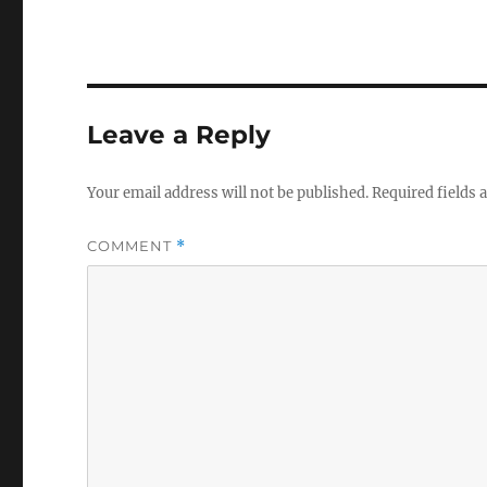
Leave a Reply
Your email address will not be published.
Required fields
COMMENT
*