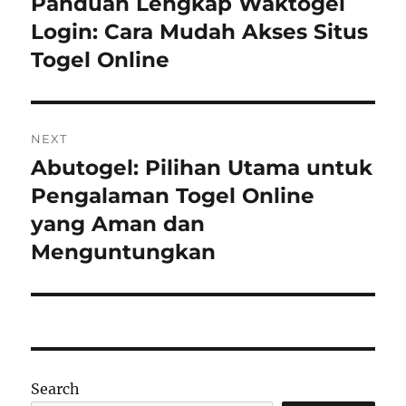
Panduan Lengkap Waktogel
Previous
post:
Login: Cara Mudah Akses Situs
Togel Online
NEXT
Abutogel: Pilihan Utama untuk
Next
post:
Pengalaman Togel Online
yang Aman dan
Menguntungkan
Search