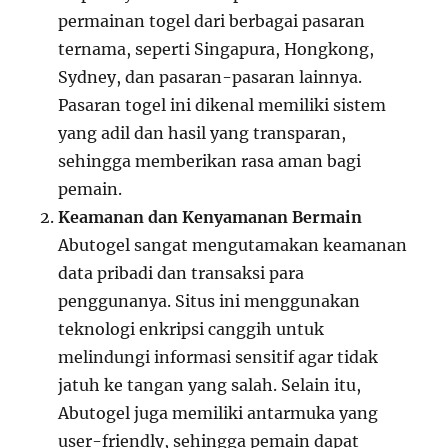
permainan togel dari berbagai pasaran
ternama, seperti Singapura, Hongkong,
Sydney, dan pasaran-pasaran lainnya.
Pasaran togel ini dikenal memiliki sistem
yang adil dan hasil yang transparan,
sehingga memberikan rasa aman bagi
pemain.
Keamanan dan Kenyamanan Bermain
Abutogel sangat mengutamakan keamanan
data pribadi dan transaksi para
penggunanya. Situs ini menggunakan
teknologi enkripsi canggih untuk
melindungi informasi sensitif agar tidak
jatuh ke tangan yang salah. Selain itu,
Abutogel juga memiliki antarmuka yang
user-friendly, sehingga pemain dapat