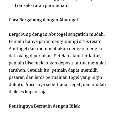
transaksi atau permainan.
Cara Bergabung dengan Abutogel
Bergabung dengan Abutogel sangatlah mudah.
Pemain hanya perlu mengunjungi situs resmi
Abutogel dan membuat akun dengan mengisi
data yang diperlukan. Setelah akun terdaftar,
pemain bisa melakukan deposit untuk memulai
taruhan. Setelah itu, pemain dapat memilih
pasaran dan jenis permainan togel yang ingin
diikuti. Prosesnya sederhana, cepat, dan mudah
diakses kapan saja.
Pentingnya Bermain dengan Bijak