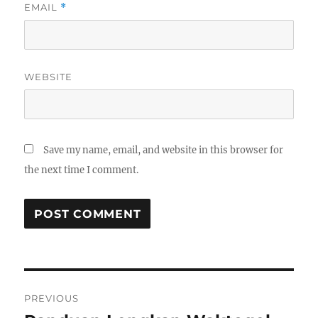
EMAIL
*
WEBSITE
Save my name, email, and website in this browser for
the next time I comment.
Post
PREVIOUS
navigation