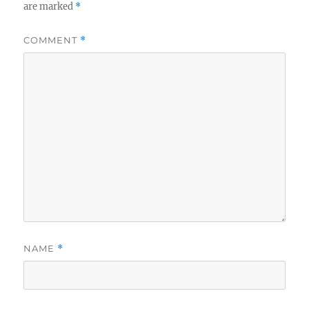
are marked
*
COMMENT
*
NAME
*