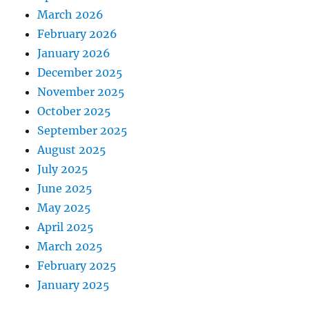
March 2026
February 2026
January 2026
December 2025
November 2025
October 2025
September 2025
August 2025
July 2025
June 2025
May 2025
April 2025
March 2025
February 2025
January 2025