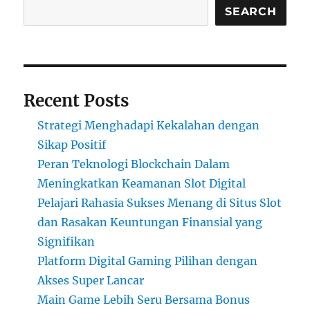
SEARCH
Recent Posts
Strategi Menghadapi Kekalahan dengan
Sikap Positif
Peran Teknologi Blockchain Dalam
Meningkatkan Keamanan Slot Digital
Pelajari Rahasia Sukses Menang di Situs Slot
dan Rasakan Keuntungan Finansial yang
Signifikan
Platform Digital Gaming Pilihan dengan
Akses Super Lancar
Main Game Lebih Seru Bersama Bonus