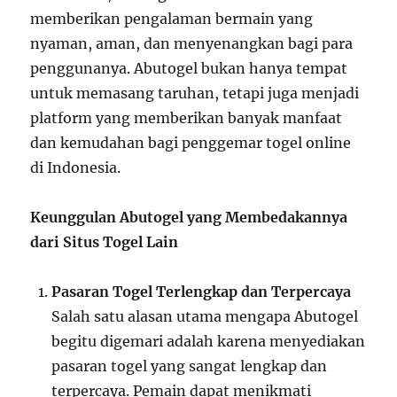
memberikan pengalaman bermain yang
nyaman, aman, dan menyenangkan bagi para
penggunanya. Abutogel bukan hanya tempat
untuk memasang taruhan, tetapi juga menjadi
platform yang memberikan banyak manfaat
dan kemudahan bagi penggemar togel online
di Indonesia.
Keunggulan Abutogel yang Membedakannya
dari Situs Togel Lain
Pasaran Togel Terlengkap dan Terpercaya
Salah satu alasan utama mengapa Abutogel
begitu digemari adalah karena menyediakan
pasaran togel yang sangat lengkap dan
terpercaya. Pemain dapat menikmati