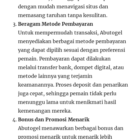
dengan mudah menavigasi situs dan
memasang taruhan tanpa kesulitan.
Beragam Metode Pembayaran
Untuk mempermudah transaksi, Abutogel
menyediakan berbagai metode pembayaran
yang dapat dipilih sesuai dengan preferensi
pemain. Pembayaran dapat dilakukan
melalui transfer bank, dompet digital, atau
metode lainnya yang terjamin
keamanannya. Proses deposit dan penarikan
juga cepat, sehingga pemain tidak perlu
menunggu lama untuk menikmati hasil
kemenangan mereka.
Bonus dan Promosi Menarik
Abutogel menawarkan berbagai bonus dan
promosi menarik untuk menarik lebih