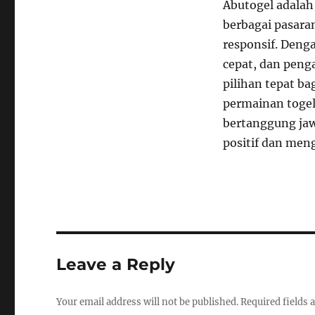
Abutogel adalah
berbagai pasara
responsif. Deng
cepat, dan pen
pilihan tepat b
permainan togel
bertanggung ja
positif dan me
Leave a Reply
Your email address will not be published.
Required fields