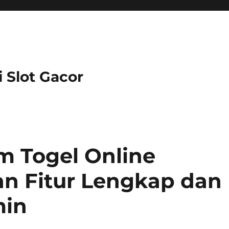
 Slot Gacor
rm Togel Online
n Fitur Lengkap dan
min