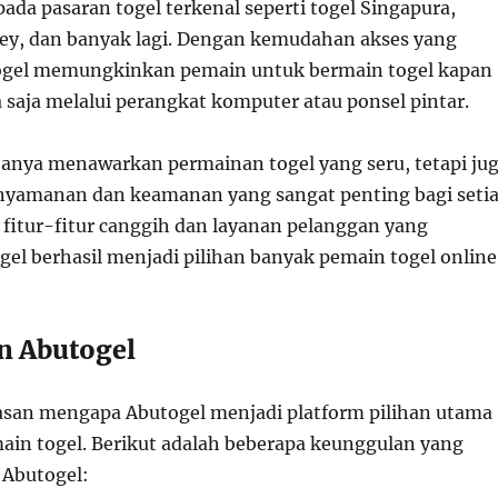
ada pasaran togel terkenal seperti togel Singapura,
ey, dan banyak lagi. Dengan kemudahan akses yang
togel memungkinkan pemain untuk bermain togel kapan
 saja melalui perangkat komputer atau ponsel pintar.
hanya menawarkan permainan togel yang seru, tetapi ju
yamanan dan keamanan yang sangat penting bagi seti
fitur-fitur canggih dan layanan pelanggan yang
gel berhasil menjadi pilihan banyak pemain togel online
n Abutogel
asan mengapa Abutogel menjadi platform pilihan utama
ain togel. Berikut adalah beberapa keunggulan yang
 Abutogel: