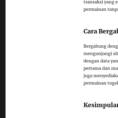
transaksi yang 
permainan tanp
Cara Berga
Bergabung deng
mengunjungi sit
dengan data yan
pertama dan mul
juga menyediak
permainan toge
Kesimpula