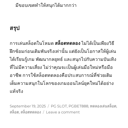
มีขอบเขตทำให้สนุกได้มากกว่า
สรุป
การเล่นสล็อตในโหมด
สล็อตทดลอง
ไม่ได้เป็นเพียงวิธี
ฝึกซ้อมก่อนเดิมพันจริงเท่านั้น แต่ยังเป็นโอกาสให้ผู้เล่น
ได้เรียนรู้เกม พัฒนากลยุทธ์ และสนุกไปกับความบันเทิง
ที่ไม่มีความเสี่ยง ไม่ว่าคุณจะเป็นผู้เล่นมือใหม่หรือมือ
อาชีพ การใช้สล็อตทดลองคือประสบการณ์ที่ช่วยเติม
เต็มความสนุกในโลกของเกมออนไลน์ยุคใหม่ได้อย่าง
แท้จริง
Posted
Tags
September 19, 2025
PG SLOT
,
PGBET888
,
ทดลองเล่นสล็อต
,
on
on
สล็อต
,
สล็อตทดลอง
Leave a comment
Unlock
Digital