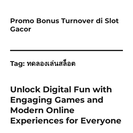
Promo Bonus Turnover di Slot
Gacor
Tag:
ทดลองเล่นสล็อต
Unlock Digital Fun with
Engaging Games and
Modern Online
Experiences for Everyone