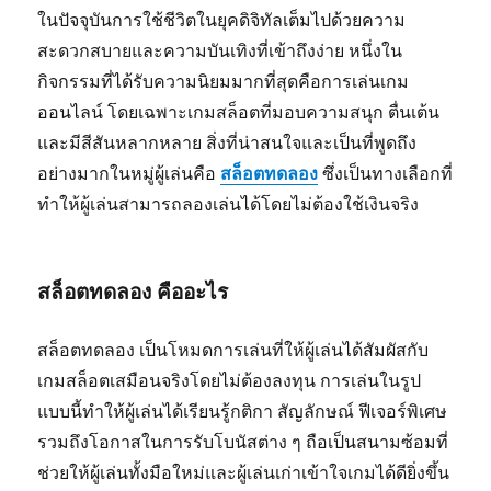
ในปัจจุบันการใช้ชีวิตในยุคดิจิทัลเต็มไปด้วยความ
สะดวกสบายและความบันเทิงที่เข้าถึงง่าย หนึ่งใน
กิจกรรมที่ได้รับความนิยมมากที่สุดคือการเล่นเกม
ออนไลน์ โดยเฉพาะเกมสล็อตที่มอบความสนุก ตื่นเต้น
และมีสีสันหลากหลาย สิ่งที่น่าสนใจและเป็นที่พูดถึง
อย่างมากในหมู่ผู้เล่นคือ
สล็อตทดลอง
ซึ่งเป็นทางเลือกที่
ทำให้ผู้เล่นสามารถลองเล่นได้โดยไม่ต้องใช้เงินจริง
สล็อตทดลอง คืออะไร
สล็อตทดลอง เป็นโหมดการเล่นที่ให้ผู้เล่นได้สัมผัสกับ
เกมสล็อตเสมือนจริงโดยไม่ต้องลงทุน การเล่นในรูป
แบบนี้ทำให้ผู้เล่นได้เรียนรู้กติกา สัญลักษณ์ ฟีเจอร์พิเศษ
รวมถึงโอกาสในการรับโบนัสต่าง ๆ ถือเป็นสนามซ้อมที่
ช่วยให้ผู้เล่นทั้งมือใหม่และผู้เล่นเก่าเข้าใจเกมได้ดียิ่งขึ้น