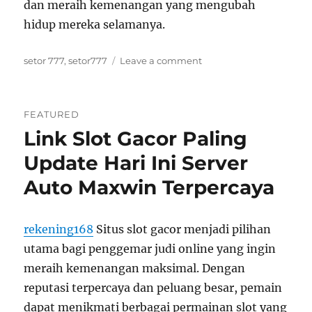
dan meraih kemenangan yang mengubah
hidup mereka selamanya.
Tags
on
setor 777
,
setor777
Leave a comment
Jelajahi
Dunia
Slot
FEATURED
Gacor
Link Slot Gacor Paling
dengan
Strategi
Update Hari Ini Server
Unggul
yang
Auto Maxwin Terpercaya
Membuka
Peluang
Cuan
rekening168
Situs slot gacor menjadi pilihan
Tanpa
utama bagi penggemar judi online yang ingin
Batas
meraih kemenangan maksimal. Dengan
reputasi terpercaya dan peluang besar, pemain
dapat menikmati berbagai permainan slot yang