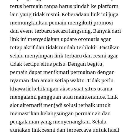
terus bermain tanpa harus pindah ke platform
lain yang tidak resmi. Keberadaan link ini juga
memungkinkan pemain mengikuti promosi
dan event terbaru secara langsung. Banyak dari
link ini menyediakan update otomatis agar
tetap aktif dan tidak mudah terblokir. Pastikan
selalu menyimpan link terbaru dan resmi agar
tidak tertipu situs palsu. Dengan begitu,
pemain dapat menikmati permainan dengan
nyaman dan aman setiap waktu. Tidak perlu
khawatir kehilangan akses saat situs utama
mengalami gangguan atau maintenance. Link
slot alternatif menjadi solusi terbaik untuk
memastikan kelangsungan permainan dan
pengalaman yang menyenangkan. Selalu
gunakan link resmi dan terpercaya untuk hasil