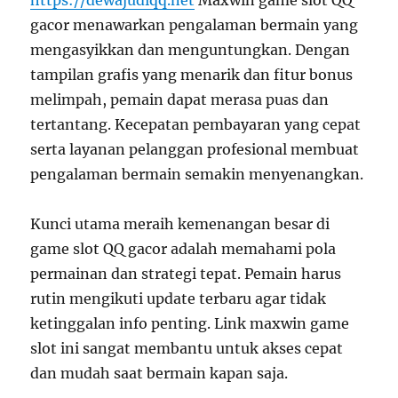
https://dewajudiqq.net
Maxwin game slot QQ
gacor menawarkan pengalaman bermain yang
mengasyikkan dan menguntungkan. Dengan
tampilan grafis yang menarik dan fitur bonus
melimpah, pemain dapat merasa puas dan
tertantang. Kecepatan pembayaran yang cepat
serta layanan pelanggan profesional membuat
pengalaman bermain semakin menyenangkan.
Kunci utama meraih kemenangan besar di
game slot QQ gacor adalah memahami pola
permainan dan strategi tepat. Pemain harus
rutin mengikuti update terbaru agar tidak
ketinggalan info penting. Link maxwin game
slot ini sangat membantu untuk akses cepat
dan mudah saat bermain kapan saja.