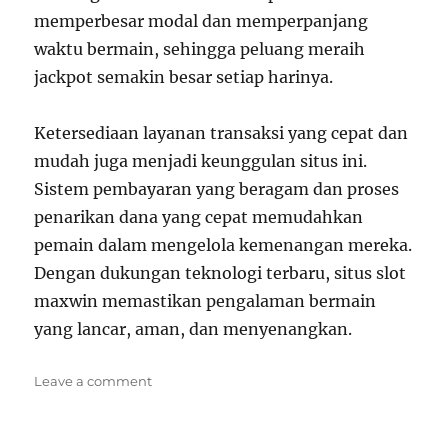
memperbesar modal dan memperpanjang
waktu bermain, sehingga peluang meraih
jackpot semakin besar setiap harinya.
Ketersediaan layanan transaksi yang cepat dan
mudah juga menjadi keunggulan situs ini.
Sistem pembayaran yang beragam dan proses
penarikan dana yang cepat memudahkan
pemain dalam mengelola kemenangan mereka.
Dengan dukungan teknologi terbaru, situs slot
maxwin memastikan pengalaman bermain
yang lancar, aman, dan menyenangkan.
on
Leave a comment
Link
Slot
Gacor