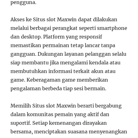
pengguna.
Akses ke Situs slot Maxwin dapat dilakukan
melalui berbagai perangkat seperti smartphone
dan desktop. Platform yang responsif
memastikan permainan tetap lancar tanpa
gangguan. Dukungan layanan pelanggan selalu
siap membantu jika mengalami kendala atau
membutuhkan informasi terkait akun atau
game. Keberagaman game memberikan
pengalaman berbeda tiap sesi bermain.
Memilih Situs slot Maxwin berarti bergabung
dalam komunitas pemain yang aktif dan
suportif. Setiap kemenangan dirayakan
bersama, menciptakan suasana menyenangkan