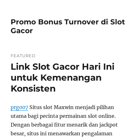
Promo Bonus Turnover di Slot
Gacor
FEATURED
Link Slot Gacor Hari Ini
untuk Kemenangan
Konsisten
prg007
Situs slot Maxwin menjadi pilihan
utama bagi pecinta permainan slot online.
Dengan berbagai fitur menarik dan jackpot
besar, situs ini menawarkan pengalaman