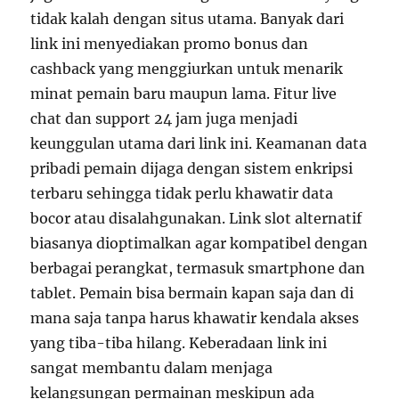
tidak kalah dengan situs utama. Banyak dari
link ini menyediakan promo bonus dan
cashback yang menggiurkan untuk menarik
minat pemain baru maupun lama. Fitur live
chat dan support 24 jam juga menjadi
keunggulan utama dari link ini. Keamanan data
pribadi pemain dijaga dengan sistem enkripsi
terbaru sehingga tidak perlu khawatir data
bocor atau disalahgunakan. Link slot alternatif
biasanya dioptimalkan agar kompatibel dengan
berbagai perangkat, termasuk smartphone dan
tablet. Pemain bisa bermain kapan saja dan di
mana saja tanpa harus khawatir kendala akses
yang tiba-tiba hilang. Keberadaan link ini
sangat membantu dalam menjaga
kelangsungan permainan meskipun ada