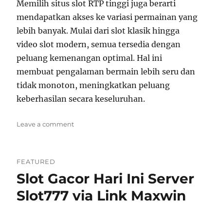
Memilih situs slot RTP tinggi juga berarti
mendapatkan akses ke variasi permainan yang
lebih banyak. Mulai dari slot klasik hingga
video slot modern, semua tersedia dengan
peluang kemenangan optimal. Hal ini
membuat pengalaman bermain lebih seru dan
tidak monoton, meningkatkan peluang
keberhasilan secara keseluruhan.
on
Leave a comment
Link
Slot
Gacor
FEATURED
Hari
Slot Gacor Hari Ini Server
Ini
Server
Slot777 via Link Maxwin
Top
Auto
Maxwin