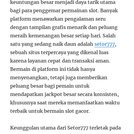
keuntungan besar menjadi daya tarik utama
bagi para penggemar permainan slot. Banyak
platform menawarkan pengalaman seru
dengan tampilan grafis menarik dan peluang
meraih kemenangan besar setiap hari. Salah
satu yang sedang naik daun adalah
setor777
,
sebuah situs terpercaya yang dikenal luas
karena layanan cepat dan transaksi aman.
Bermain di platform ini tidak hanya
menyenangkan, tetapi juga memberikan
peluang besar bagi pemain untuk
mendapatkan jackpot besar secara konsisten,
khususnya saat mereka memanfaatkan waktu
terbaik untuk bermain slot gacor.
Keunggulan utama dari Setor777 terletak pada