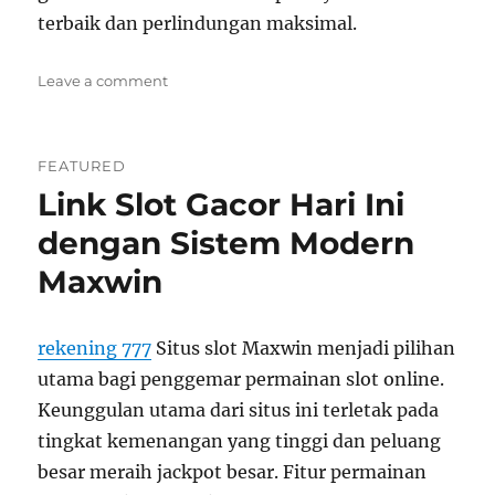
terbaik dan perlindungan maksimal.
on
Leave a comment
Situs
Slot
Gacor
FEATURED
Hari
Link Slot Gacor Hari Ini
Ini
Server
dengan Sistem Modern
Global
Maxwin
rekening 777
Situs slot Maxwin menjadi pilihan
utama bagi penggemar permainan slot online.
Keunggulan utama dari situs ini terletak pada
tingkat kemenangan yang tinggi dan peluang
besar meraih jackpot besar. Fitur permainan