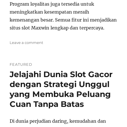
Program loyalitas juga tersedia untuk
meningkatkan kesempatan meraih
kemenangan besar. Semua fitur ini menjadikan
situs slot Maxwin lengkap dan terpercaya.
on
Leave a comment
Slot
Gacor
Hari
FEATURED
Ini
Jelajahi Dunia Slot Gacor
Server
Slot777
dengan Strategi Unggul
via
Link
yang Membuka Peluang
Maxwin
Cuan Tanpa Batas
Di dunia perjudian daring, kemudahan dan