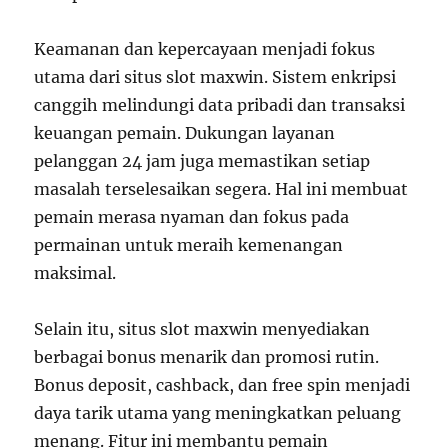
Keamanan dan kepercayaan menjadi fokus
utama dari situs slot maxwin. Sistem enkripsi
canggih melindungi data pribadi dan transaksi
keuangan pemain. Dukungan layanan
pelanggan 24 jam juga memastikan setiap
masalah terselesaikan segera. Hal ini membuat
pemain merasa nyaman dan fokus pada
permainan untuk meraih kemenangan
maksimal.
Selain itu, situs slot maxwin menyediakan
berbagai bonus menarik dan promosi rutin.
Bonus deposit, cashback, dan free spin menjadi
daya tarik utama yang meningkatkan peluang
menang. Fitur ini membantu pemain